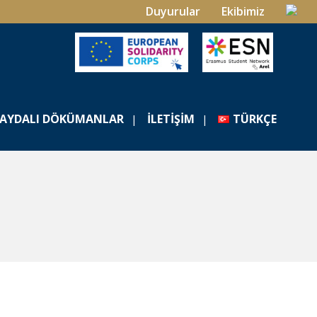
Duyurular
Ekibimiz
FAYDALI DÖKÜMANLAR
İLETIŞIM
TÜRKÇE