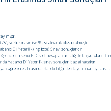
yılmıştır.
%75’i, sözlü sınavın ise %25’i alınarak oluşturulmuştur.
ancı Dil Yeterlilik (İngilizce) Sınavı sonuçlarıdır.
, öğrencilerin kendi E-Devlet hesapları aracılığı ile başvurularını 
a Yabancı Dil Yeterlilik sınav sonuçları baz alınacaktır.
yan öğrenciler, Erasmus Hareketliliğinden faydalanamayacaktır.