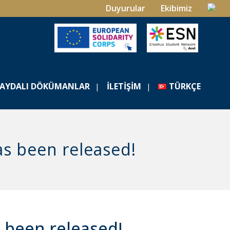
Duyurular
Ekibimiz
FAYDALI DÖKÜMANLAR
İLETIŞIM
TÜRKÇE
as been released!
 been released!