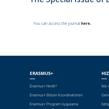
You can access the journal
here.
ERASMUS+
HIZ
Erasmus+ Nedir?
İkil
Erasmus+ Bölüm Koordinatörleri
Genç
Erasmus+ Program Uygulama
İleti