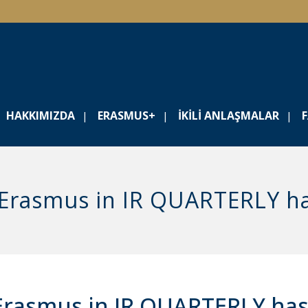
HAKKIMIZDA
ERASMUS+
İKILI ANLAŞMALAR
f Erasmus in IR QUARTERLY h
 Erasmus in IR QUARTERLY has