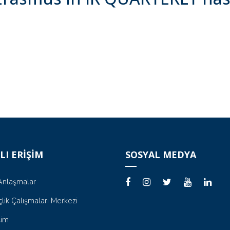
LI ERİŞİM
SOSYAL MEDYA
i Anlaşmalar
lik Çalışmaları Merkezi
şim