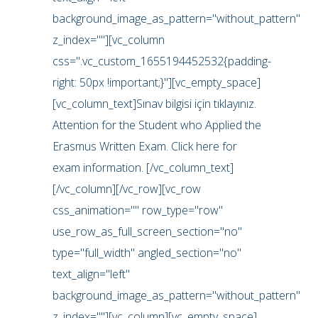
background_image_as_pattern="without_pattern"
z_index=""][vc_column
css=".vc_custom_1655194452532{padding-
right: 50px !important;}"][vc_empty_space]
[vc_column_text]Sınav bilgisi için tıklayınız.
Attention for the Student who Applied the
Erasmus Written Exam. Click here for
exam information. [/vc_column_text]
[/vc_column][/vc_row][vc_row
css_animation="" row_type="row"
use_row_as_full_screen_section="no"
type="full_width" angled_section="no"
text_align="left"
background_image_as_pattern="without_pattern"
z_index=""][vc_column][vc_empty_space]