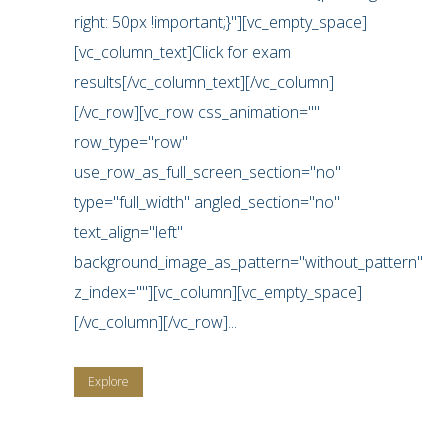
right: 50px !important;}"][vc_empty_space]
[vc_column_text]Click for exam
results[/vc_column_text][/vc_column]
[/vc_row][vc_row css_animation=""
row_type="row"
use_row_as_full_screen_section="no"
type="full_width" angled_section="no"
text_align="left"
background_image_as_pattern="without_pattern"
z_index=""][vc_column][vc_empty_space]
[/vc_column][/vc_row]...
Explore