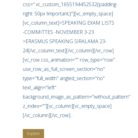
css=".vc_custom_1655194452532{padding-
right: 50px !important;}"][vc_empty_space]
[vc_column_text]>SPEAKING EXAM LISTS
-COMMITTES -NOVEMBER 3-23
>ERASMUS SPEAKİNG SIRALAMA 23-
24[/vc_column_text][/vc_column][/vc_row]
[vc_row css_animation="" row_type="row"
use_row_as_full_screen_section="no"
type="full_width" angled_section="no"
text_align="left"
background_image_as_pattern="without_pattern"
z_index=""][vc_column][vc_empty_space]
[/vc_column][/vc_row]...
Explore