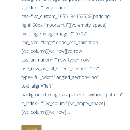
z_index=""][vc_column
css=".vc_custom_1655194452532{padding-
right: 50px !important;}"][vc_empty_space]
[vc_single_image image="16702"
img_size="large" qode_css_animation=""]
[/vc_column][/vc_row][vc_row
css_animation="" row_type="row"
use_row_as_full_screen_section="no"
type="full_width" angled_section="no"
text_align="left"
background_image_as_pattern="without_pattern"
z_index=""][vc_column][vc_empty_space]
[/vc_column][/vc_row] ...
Explore