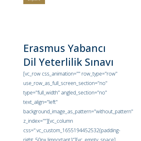
Erasmus Yabancı
Dil Yeterlilik Sınavı
[vc_row css_animation="" row_type="row"
use_row_as_full_screen_section="no"
type="full_width" angled_section="no"
text_align="left"
background_image_as_pattern="without_pattern"
z_index=""][vc_column
css=".vc_custom_1655194452532{padding-
right: 50px !important;}"][vc_empty_space]