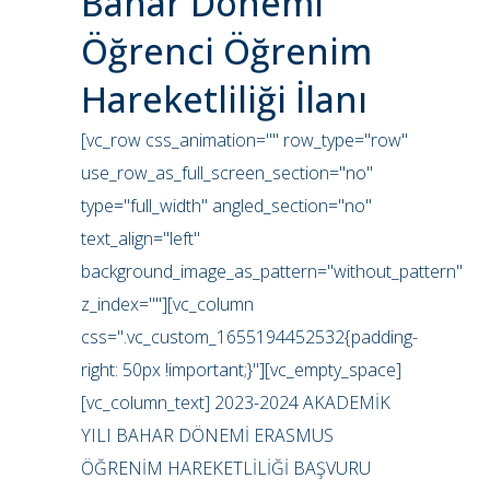
Bahar Dönemi
Öğrenci Öğrenim
Hareketliliği İlanı
[vc_row css_animation="" row_type="row"
use_row_as_full_screen_section="no"
type="full_width" angled_section="no"
text_align="left"
background_image_as_pattern="without_pattern"
z_index=""][vc_column
css=".vc_custom_1655194452532{padding-
right: 50px !important;}"][vc_empty_space]
[vc_column_text] 2023-2024 AKADEMİK
YILI BAHAR DÖNEMİ ERASMUS
ÖĞRENİM HAREKETLİLİĞİ BAŞVURU