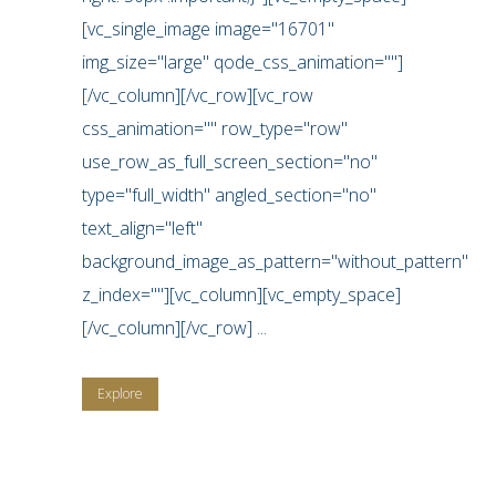
[vc_single_image image="16701"
img_size="large" qode_css_animation=""]
[/vc_column][/vc_row][vc_row
css_animation="" row_type="row"
use_row_as_full_screen_section="no"
type="full_width" angled_section="no"
text_align="left"
background_image_as_pattern="without_pattern"
z_index=""][vc_column][vc_empty_space]
[/vc_column][/vc_row] ...
Explore