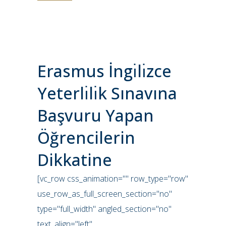
Erasmus İngı̇lı̇zce
Yeterlı̇lı̇k Sınavına
Başvuru Yapan
Öğrencilerin
Dikkatine
[vc_row css_animation="" row_type="row"
use_row_as_full_screen_section="no"
type="full_width" angled_section="no"
text_align="left"