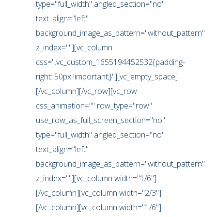
type="full_width" angled_section="no"
text_align="left"
background_image_as_pattern="without_pattern"
z_index=""][vc_column
css=".vc_custom_1655194452532{padding-
right: 50px !important;}"][vc_empty_space]
[/vc_column][/vc_row][vc_row
css_animation="" row_type="row"
use_row_as_full_screen_section="no"
type="full_width" angled_section="no"
text_align="left"
background_image_as_pattern="without_pattern"
z_index=""][vc_column width="1/6"]
[/vc_column][vc_column width="2/3"]
[/vc_column][vc_column width="1/6"]