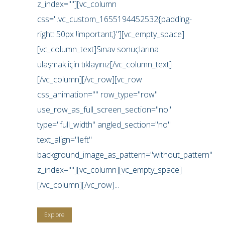
z_index=""][vc_column
css=".vc_custom_1655194452532{padding-
right: 50px !important;}"][vc_empty_space]
[vc_column_text]Sınav sonuçlarına
ulaşmak için tıklayınız[/vc_column_text]
[/vc_column][/vc_row][vc_row
css_animation="" row_type="row"
use_row_as_full_screen_section="no"
type="full_width" angled_section="no"
text_align="left"
background_image_as_pattern="without_pattern"
z_index=""][vc_column][vc_empty_space]
[/vc_column][/vc_row]...
Explore