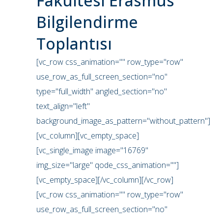
Fakültesi Erasmus
Bilgilendirme
Toplantısı
[vc_row css_animation="" row_type="row"
use_row_as_full_screen_section="no"
type="full_width" angled_section="no"
text_align="left"
background_image_as_pattern="without_pattern"]
[vc_column][vc_empty_space]
[vc_single_image image="16769"
img_size="large" qode_css_animation=""]
[vc_empty_space][/vc_column][/vc_row]
[vc_row css_animation="" row_type="row"
use_row_as_full_screen_section="no"