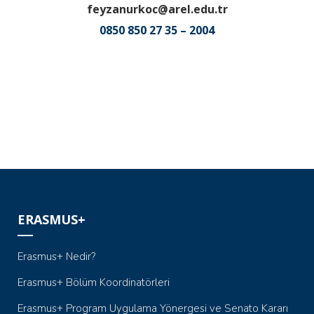
feyzanurkoc@arel.edu.tr
0850 850 27 35 – 2004
ERASMUS+
Erasmus+ Nedir?
Erasmus+ Bölüm Koordinatörleri
Erasmus+ Program Uygulama Yönergesi ve Senato Kararı